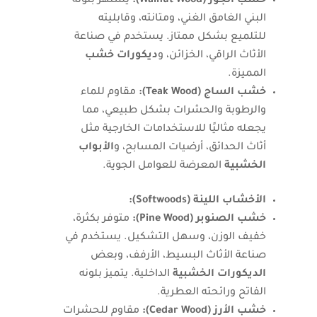
خشب الجوز (Walnut Wood):
يشتهر بلونه
البني الغامق الغني، ومتانته، وقابليته
للتلميع بشكل ممتاز. يستخدم في صناعة
الأثاث الراقي، الخزائن، و
ديكورات خشب
المميزة.
خشب الساج (Teak Wood):
مقاوم للماء
والرطوبة والحشرات بشكل طبيعي، مما
يجعله مثاليًا للاستخدامات الخارجية مثل
أثاث الحدائق، أرضيات المسابح، و
الأبواب
الخشبية
المعرضة للعوامل الجوية.
الأخشاب اللينة (Softwoods):
خشب الصنوبر (Pine Wood):
متوفر بكثرة،
خفيف الوزن، وسهل التشكيل. يستخدم في
صناعة الأثاث البسيط، الأرفف، وبعض
الديكورات الخشبية
الداخلية. يتميز بلونه
الفاتح ورائحته العطرية.
خشب الأرز (Cedar Wood):
مقاوم للحشرات