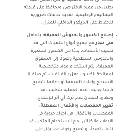
الأثاث إلى حالته الأصلية، أو حتى أفضل، مما
يطيل من عمره الافتراضي ويحافظ على قيمته
الجمالية والوظيفية. تقديم خدمات ضرورية
للحفاظ على
الديكور الداخلي
للمنزل.
إصلاح الكسور والخدوش العميقة:
يتعامل
فني نجار
مع جميع أنواع التلفيات التي قد
تصيب الأخشاب، بدءًا من الكسور الصغيرة
والخدوش السطحية وصولًا إلى الشقوق
العميقة. يتم استخدام مواد متخصصة
لمعالجة الكسور، وملء الفراغات، ثم صنفرة
الأسطح وإعادة تلميعها أو دهانها لتصبح
كأنها جديدة. هذه العملية تتطلب دقة
ومهارة لضمان عدم ترك أي أثر للإصلاح.
تغيير المفصلات والأقفال المعطلة:
المفصلات والأقفال هي أجزاء حيوية في
الأبواب والخزائن. مع الاستخدام المتكرر، قد
تتلف، تصدأ، أو تصبح رخوة، مما يؤثر على