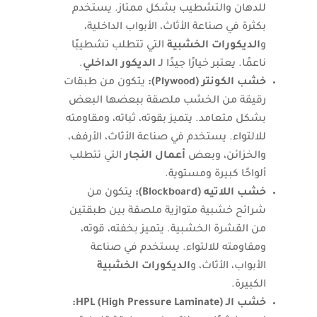
للدهان والتشطيب بشكل ممتاز. يستخدم
بكثرة في صناعة الأثاث، الأبواب الداخلية،
و
الديكورات الخشبية
التي تتطلب تشطيبًا
ناعمًا. يعتبر خيارًا جيدًا لـ
الديكور الداخلي
.
خشب الكونتر (Plywood):
يتكون من طبقات
رقيقة من الخشب ملصقة ببعضها البعض
بشكل متعامد. يتميز بقوته، ثباته، ومقاومته
للالتواء. يستخدم في صناعة الأثاث، الأرفف،
والخزائن، وبعض
أعمال النجار
التي تتطلب
ألواحًا كبيرة ومستوية.
خشب اللاتيه (Blockboard):
يتكون من
شرائح خشبية متوازية ملصقة بين طبقتين
من القشرة الخشبية. يتميز بخفته، قوته،
ومقاومته للالتواء. يستخدم في صناعة
الأبواب، الأثاث، و
الديكورات الخشبية
الكبيرة.
خشب الـ HPL (High Pressure Laminate):