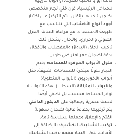
كانت أبوابًا داخلية للغرف، أو أبوابًا خارجية
للمداخل الرئيسية، فإن
فني نجار
متخصص
يضمن تركيبها بإتقان. يتم التركيز على اختيار
أجود أنواع الأخشاب
التي تتناسب مع
طبيعة الاستخدام، مع مراعاة المتانة، العزل
الصوتي والحراري، والأمان. يشمل ذلك
تركيب الحلق (البرواز) والمفصلات والأقفال
بدقة لضمان عمر افتراضي طويل.
حلول الأبواب الموفرة للمساحة:
يقدم
النجار حلولًا مبتكرة للمساحات الضيقة، مثل
أبواب الأكورديون
(الأبواب المنطوية)
و
الأبواب المنزلقة
(السحاب). هذه الأبواب لا
توفر المساحة فحسب، بل تضفي أيضًا
لمسة عصرية وجمالية على
الديكور الداخلي
.
يتم تركيبها بكفاءة عالية لضمان سهولة
الفتح والإغلاق وعملها بسلاسة تامة.
تركيب الشبابيك الخشبية:
بالإضافة إلى
الأبواب، يتولى النجار مهمة تركيب الشبابيك