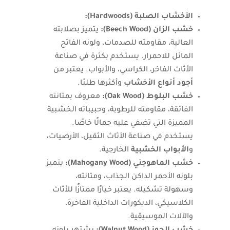
الأخشاب الصلبة (Hardwoods):
خشب الزان (Beech Wood):
يتميز بصلابته
العالية، مقاومته للصدمات، ولونه الفاتح
المائل للاحمرار. يستخدم بكثرة في صناعة
الأثاث الفاخر، الكراسي، والأبواب. يعتبر من
أجود أنواع الأخشاب
وأكثرها طلبًا.
خشب البلوط (Oak Wood):
معروف بمتانته
الفائقة، مقاومته للرطوبة، وحبيباته الخشبية
المميزة التي تضفي عليه جمالًا خاصًا.
يستخدم في صناعة الأثاث الثقيل، الأرضيات،
و
الأبواب الخشبية
الخارجية.
خشب الماهوجني (Mahogany Wood):
يتميز
بلونه الأحمر الداكن الجذاب، ومتانته،
وسهولة تشكيله. يعتبر خيارًا ممتازًا للأثاث
الكلاسيكي، الديكورات الداخلية الفاخرة،
والآلات الموسيقية.